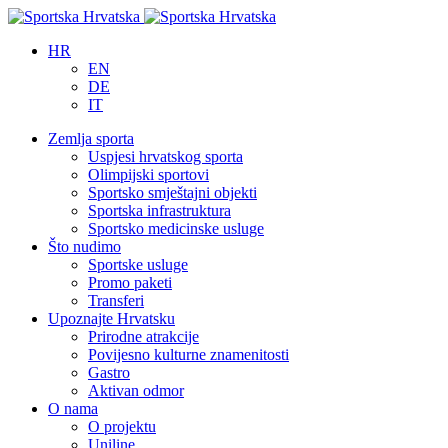
HR
EN
DE
IT
Zemlja sporta
Uspjesi hrvatskog sporta
Olimpijski sportovi
Sportsko smještajni objekti
Sportska infrastruktura
Sportsko medicinske usluge
Što nudimo
Sportske usluge
Promo paketi
Transferi
Upoznajte Hrvatsku
Prirodne atrakcije
Povijesno kulturne znamenitosti
Gastro
Aktivan odmor
O nama
O projektu
Uniline