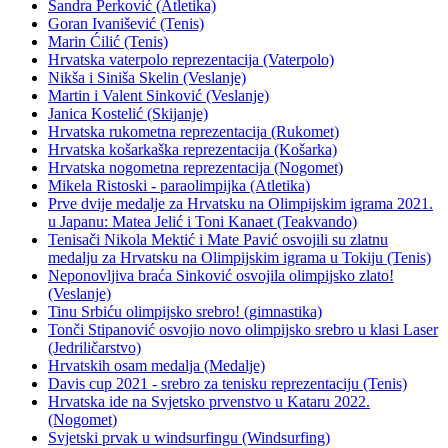
Sandra Perković (Atletika)
Goran Ivanišević (Tenis)
Marin Ćilić (Tenis)
Hrvatska vaterpolo reprezentacija (Vaterpolo)
Nikša i Siniša Skelin (Veslanje)
Martin i Valent Sinković (Veslanje)
Janica Kostelić (Skijanje)
Hrvatska rukometna reprezentacija (Rukomet)
Hrvatska košarkaška reprezentacija (Košarka)
Hrvatska nogometna reprezentacija (Nogomet)
Mikela Ristoski - paraolimpijka (Atletika)
Prve dvije medalje za Hrvatsku na Olimpijskim igrama 2021.
u Japanu: Matea Jelić i Toni Kanaet (Teakvando)
Tenisači Nikola Mektić i Mate Pavić osvojili su zlatnu
medalju za Hrvatsku na Olimpijskim igrama u Tokiju (Tenis)
Neponovljiva braća Sinković osvojila olimpijsko zlato!
(Veslanje)
Tinu Srbiću olimpijsko srebro! (gimnastika)
Tonči Stipanović osvojio novo olimpijsko srebro u klasi Laser
(Jedriličarstvo)
Hrvatskih osam medalja (Medalje)
Davis cup 2021 - srebro za tenisku reprezentaciju (Tenis)
Hrvatska ide na Svjetsko prvenstvo u Kataru 2022.
(Nogomet)
Svjetski prvak u windsurfingu (Windsurfing)