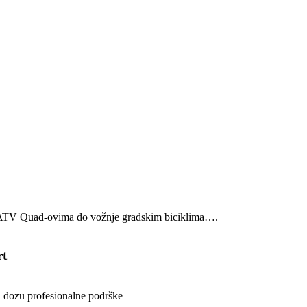
e ATV Quad-ovima do vožnje gradskim biciklima….
rt
aju dozu profesionalne podrške