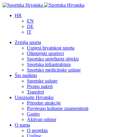
HR
EN
DE
IT
Zemlja sporta
Uspjesi hrvatskog sporta
Olimpijski sportovi
Sportsko smještajni objekti
Sportska infrastruktura
Sportsko medicinske usluge
Što nudimo
Sportske usluge
Promo paketi
Transferi
Upoznajte Hrvatsku
Prirodne atrakcije
Povijesno kulturne znamenitosti
Gastro
Aktivan odmor
O nama
O projektu
Uniline