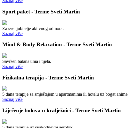
Saznaj više
Sport paket - Terme Sveti Martin
Za sve ljubitelje aktivnog odmora.
Saznaj više
Mind & Body Relaxation - Terme Sveti Martin
Savršen balans uma i tijela.
Saznaj više
Fizikalna terapija - Terme Sveti Martin
5 dana terapije sa smještajem u apartmanima ili hotelu uz bogat anima
Saznaj više
Liječenje bolova u kralježnici - Terme Sveti Martin
5 dana terapije uz svakodnevni aerobik.