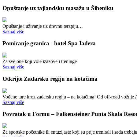
Opuštanje uz tajlandsku masažu u Šibeniku
Opuštanje i uživanje uz drevnu terapiju…
Saznaj više
Pomicanje granica - hotel Spa Iadera
Za sve one koji vole izazove i treninge
Saznaj više
Otkrijte Zadarsku regiju na kotačima
Vođene ture kroz zadarsku regiju – na kotačima! Od off-road vožnj
Saznaj više
Povratak u Formu – Falkensteiner Punta Skala Reso
Za sportske početnike ili entuzijaste koji su prije trenirali i sada treb