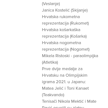
(Veslanje)
Janica Kostelić (Skijanje)
Hrvatska rukometna
reprezentacija (Rukomet)
Hrvatska košarkaška
reprezentacija (Košarka)
Hrvatska nogometna
reprezentacija (Nogomet)
Mikela Ristoski - paraolimpijka
(Atletika)
Prve dvije medalje za
Hrvatsku na Olimpijskim
igrama 2021. u Japanu:
Matea Jelić i Toni Kanaet
(Teakvando)
Tenisači Nikola Mektić i Mate
Pavić osvojili su zlatnu