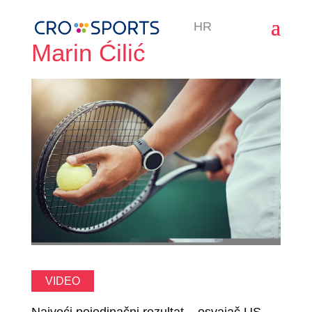
HR
Marin Ćilić
VIDEO