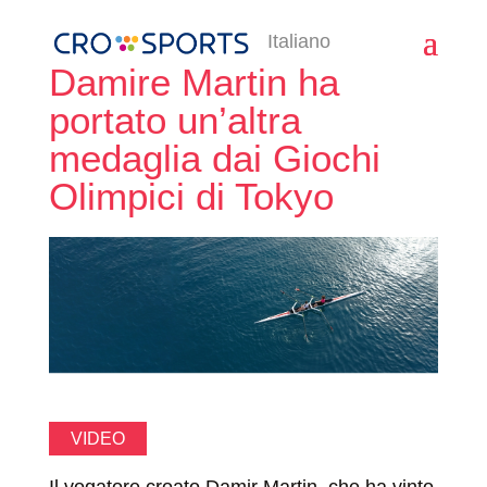
Italiano
Damire Martin ha
portato un’altra
medaglia dai Giochi
Olimpici di Tokyo
VIDEO