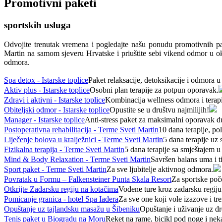
Promotivni paketi
sportskih usluga
Odvojite trenutak vremena i pogledajte našu ponudu promotivnih pak
Martin na samom sjeveru Hrvatske i priuštite sebi vikend odmor u okru
odmora.
Spa detox - Istarske toplice
Paket relaksacije, detoksikacije i odmora u
Aktiv plus - Istarske toplice
Osobni plan terapije za potpun oporavak.
Zdravi i aktivni - Istarske toplice
Kombinacija wellness odmora i terapi
Obiteljski odmor - Istarske toplice
Opustite se u društvu najmilijih!
Manager - Istarske toplice
Anti-stress paket za maksimalni oporavak duh
Postoperativna rehabilitacija - Terme Sveti Martin
10 dana terapije, po
Liječenje bolova u kralježnici - Terme Sveti Martin
5 dana terapije uz
Fizikalna terapija - Terme Sveti Martin
5 dana terapije sa smještajem u
Mind & Body Relaxation - Terme Sveti Martin
Savršen balans uma i ti
Sport paket - Terme Sveti Martin
Za sve ljubitelje aktivnog odmora.
Povratak u Formu – Falkensteiner Punta Skala Resort
Za sportske poče
Otkrijte Zadarsku regiju na kotačima
Vođene ture kroz zadarsku regi
Pomicanje granica - hotel Spa Iadera
Za sve one koji vole izazove i tr
Opuštanje uz tajlandsku masažu u Šibeniku
Opuštanje i uživanje uz d
Tenis paket u Biogradu na Moru
Reket na rame, bicikl pod noge i nek