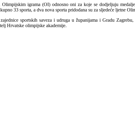
i na Olimpijskim igrama (OI) odnosno oni za koje se dodjeljuju medalj
ukupno 33 sporta, a dva nova sporta pridodana su za sljedeće ljetne Olim
, zajednice sportskih saveza i udruga u županijama i Gradu Zagrebu, 
elj Hrvatske olimpijske akademije.