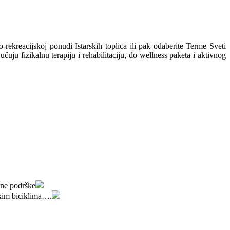
ekreacijskoj ponudi Istarskih toplica ili pak odaberite Terme Sveti
uju fizikalnu terapiju i rehabilitaciju, do wellness paketa i aktivnog
alne podrške
kim biciklima….