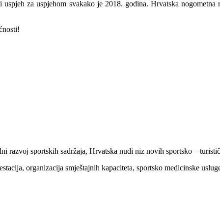
nizali uspjeh za uspjehom svakako je 2018. godina. Hrvatska nogometna
ćnosti!
alni razvoj sportskih sadržaja, Hrvatska nudi niz novih sportsko – turist
festacija, organizacija smještajnih kapaciteta, sportsko medicinske uslug