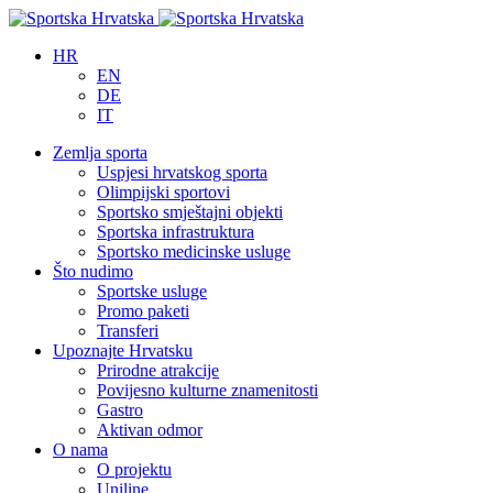
HR
EN
DE
IT
Zemlja sporta
Uspjesi hrvatskog sporta
Olimpijski sportovi
Sportsko smještajni objekti
Sportska infrastruktura
Sportsko medicinske usluge
Što nudimo
Sportske usluge
Promo paketi
Transferi
Upoznajte Hrvatsku
Prirodne atrakcije
Povijesno kulturne znamenitosti
Gastro
Aktivan odmor
O nama
O projektu
Uniline