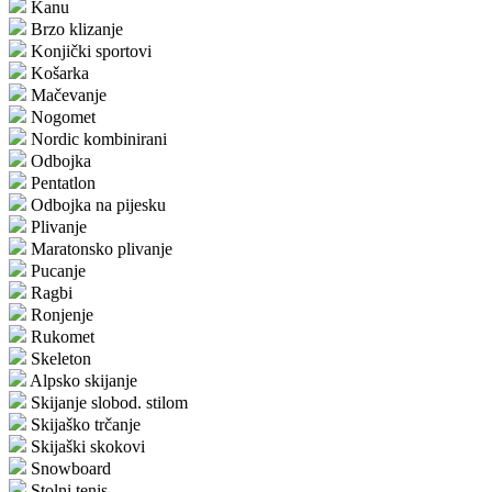
Kanu
Brzo klizanje
Konjički sportovi
Košarka
Mačevanje
Nogomet
Nordic kombinirani
Odbojka
Pentatlon
Odbojka na pijesku
Plivanje
Maratonsko plivanje
Pucanje
Ragbi
Ronjenje
Rukomet
Skeleton
Alpsko skijanje
Skijanje slobod. stilom
Skijaško trčanje
Skijaški skokovi
Snowboard
Stolni tenis