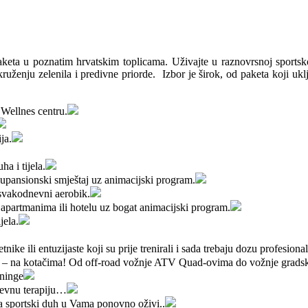
eta u poznatim hrvatskim toplicama. Uživajte u raznovrsnoj sportsko-r
ženju zelenila i predivne priorde. Izbor je širok, od paketa koji uključ
 Wellnes centru.
ja.
a i tijela.
lupansionski smještaj uz animacijski program.
 svakodnevni aerobik.
 apartmanima ili hotelu uz bogat animacijski program.
jela.
tnike ili entuzijaste koji su prije trenirali i sada trebaju dozu profesion
ju – na kotačima! Od off-road vožnje ATV Quad-ovima do vožnje grads
eninge
revnu terapiju…
a sportski duh u Vama ponovno oživi..