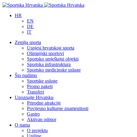
HR
EN
DE
IT
Zemlja sporta
Uspjesi hrvatskog sporta
Olimpijski sportovi
Sportsko smještajni objekti
Sportska infrastruktura
Sportsko medicinske usluge
Što nudimo
Sportske usluge
Promo paketi
Transferi
Upoznajte Hrvatsku
Prirodne atrakcije
Povijesno kulturne znamenitosti
Gastro
Aktivan odmor
O nama
O projektu
Uniline