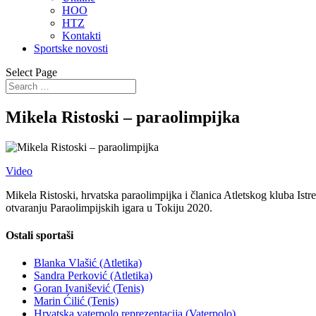
HOO
HTZ
Kontakti
Sportske novosti
Select Page
Mikela Ristoski – paraolimpijka
Video
Mikela Ristoski, hrvatska paraolimpijka i članica Atletskog kluba Istre 
otvaranju Paraolimpijskih igara u Tokiju 2020.
Ostali sportaši
Blanka Vlašić (Atletika)
Sandra Perković (Atletika)
Goran Ivanišević (Tenis)
Marin Ćilić (Tenis)
Hrvatska vaterpolo reprezentacija (Vaterpolo)