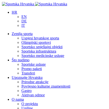
HR
EN
DE
IT
Zemlja sporta
Uspjesi hrvatskog sporta
Olimpijski sportovi
Sportsko smještajni objekti
Sportska infrastruktura
Sportsko medicinske usluge
Što nudimo
Sportske usluge
Promo paketi
Transferi
Upoznajte Hrvatsku
Prirodne atrakcije
Povijesno kulturne znamenitosti
Gastro
Aktivan odmor
O nama
O projektu
Uniline