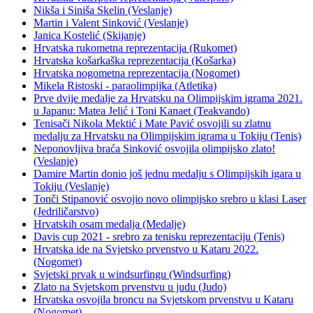
Nikša i Siniša Skelin (Veslanje)
Martin i Valent Sinković (Veslanje)
Janica Kostelić (Skijanje)
Hrvatska rukometna reprezentacija (Rukomet)
Hrvatska košarkaška reprezentacija (Košarka)
Hrvatska nogometna reprezentacija (Nogomet)
Mikela Ristoski - paraolimpijka (Atletika)
Prve dvije medalje za Hrvatsku na Olimpijskim igrama 2021.
u Japanu: Matea Jelić i Toni Kanaet (Teakvando)
Tenisači Nikola Mektić i Mate Pavić osvojili su zlatnu
medalju za Hrvatsku na Olimpijskim igrama u Tokiju (Tenis)
Neponovljiva braća Sinković osvojila olimpijsko zlato!
(Veslanje)
Damire Martin donio još jednu medalju s Olimpijskih igara u
Tokiju (Veslanje)
Tonči Stipanović osvojio novo olimpijsko srebro u klasi Laser
(Jedriličarstvo)
Hrvatskih osam medalja (Medalje)
Davis cup 2021 - srebro za tenisku reprezentaciju (Tenis)
Hrvatska ide na Svjetsko prvenstvo u Kataru 2022.
(Nogomet)
Svjetski prvak u windsurfingu (Windsurfing)
Zlato na Svjetskom prvenstvu u judu (Judo)
Hrvatska osvojila broncu na Svjetskom prvenstvu u Kataru
(Nogomet)