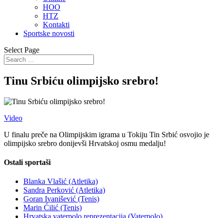
HOO
HTZ
Kontakti
Sportske novosti
Select Page
Tinu Srbiću olimpijsko srebro!
Video
U finalu preče na Olimpijskim igrama u Tokiju Tin Srbić osvojio je
olimpijsko srebro donijevši Hrvatskoj osmu medalju!
Ostali sportaši
Blanka Vlašić (Atletika)
Sandra Perković (Atletika)
Goran Ivanišević (Tenis)
Marin Ćilić (Tenis)
Hrvatska vaterpolo reprezentacija (Vaterpolo)