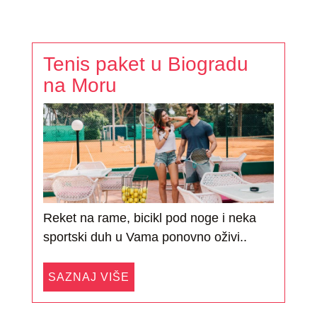
Tenis paket u Biogradu
na Moru
Reket na rame, bicikl pod noge i neka
sportski duh u Vama ponovno oživi..
SAZNAJ VIŠE