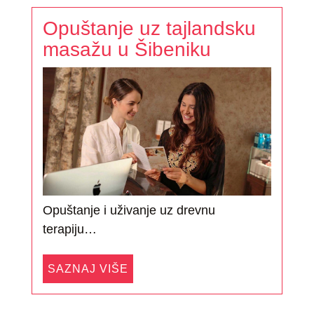
Opuštanje uz tajlandsku
masažu u Šibeniku
Opuštanje i uživanje uz drevnu
terapiju…
SAZNAJ VIŠE