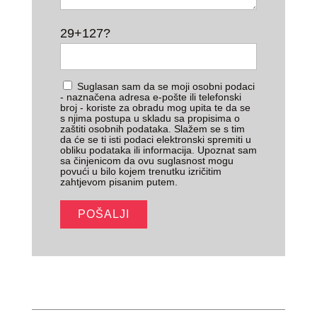
29+127?
Suglasan sam da se moji osobni podaci
- naznačena adresa e-pošte ili telefonski
broj - koriste za obradu mog upita te da se
s njima postupa u skladu sa propisima o
zaštiti osobnih podataka. Slažem se s tim
da će se ti isti podaci elektronski spremiti u
obliku podataka ili informacija. Upoznat sam
sa činjenicom da ovu suglasnost mogu
povući u bilo kojem trenutku izričitim
zahtjevom pisanim putem.