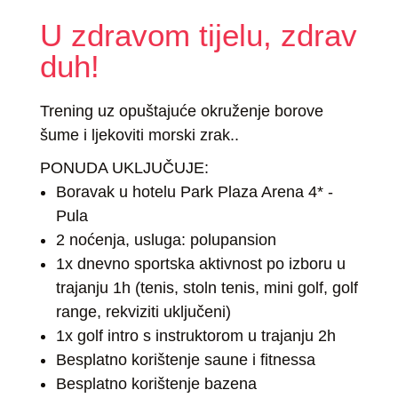
U zdravom tijelu, zdrav
duh!
Trening uz opuštajuće okruženje borove
šume i ljekoviti morski zrak..
PONUDA UKLJUČUJE:
Boravak u hotelu Park Plaza Arena 4* -
Pula
2 noćenja, usluga: polupansion
1x dnevno sportska aktivnost po izboru u
trajanju 1h (tenis, stoln tenis, mini golf, golf
range, rekviziti uključeni)
1x golf intro s instruktorom u trajanju 2h
Besplatno korištenje saune i fitnessa
Besplatno korištenje bazena