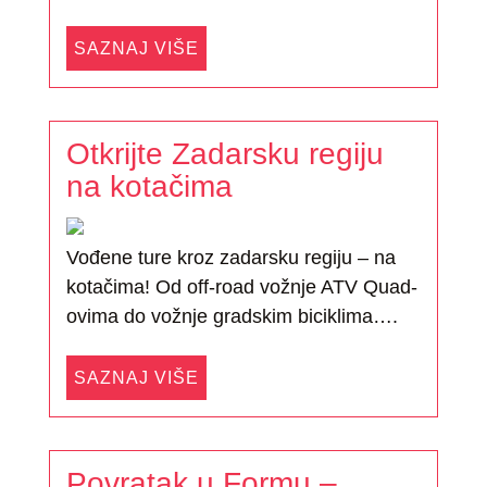
SAZNAJ VIŠE
Otkrijte Zadarsku regiju
na kotačima
Vođene ture kroz zadarsku regiju – na
kotačima! Od off-road vožnje ATV Quad-
ovima do vožnje gradskim biciklima….
SAZNAJ VIŠE
Povratak u Formu –