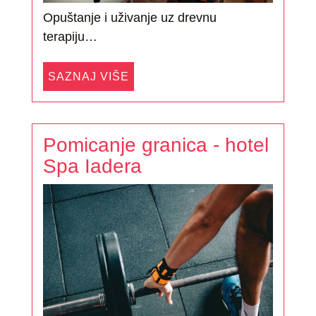
Opuštanje i uživanje uz drevnu
terapiju…
SAZNAJ VIŠE
Pomicanje granica - hotel
Spa Iadera