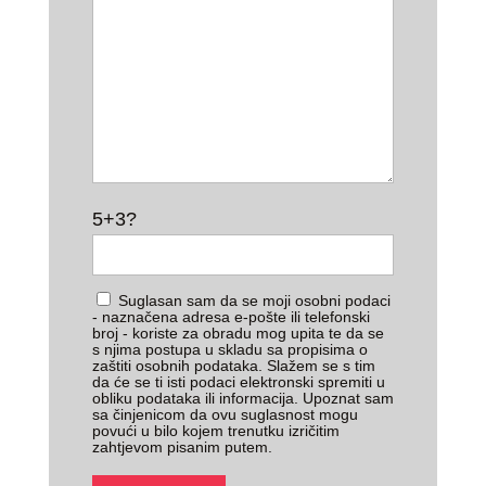
5+3?
Suglasan sam da se moji osobni podaci
- naznačena adresa e-pošte ili telefonski
broj - koriste za obradu mog upita te da se
s njima postupa u skladu sa propisima o
zaštiti osobnih podataka. Slažem se s tim
da će se ti isti podaci elektronski spremiti u
obliku podataka ili informacija. Upoznat sam
sa činjenicom da ovu suglasnost mogu
povući u bilo kojem trenutku izričitim
zahtjevom pisanim putem.