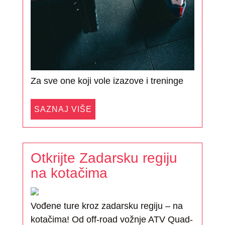
Za sve one koji vole izazove i treninge
SAZNAJ VIŠE
Otkrijte Zadarsku regiju
na kotačima
Vođene ture kroz zadarsku regiju – na
kotačima! Od off-road vožnje ATV Quad-