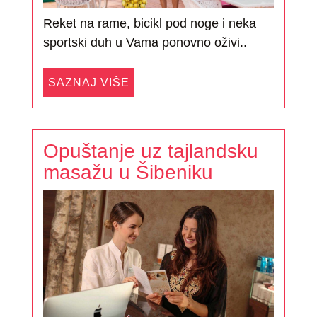
Reket na rame, bicikl pod noge i neka
sportski duh u Vama ponovno oživi..
SAZNAJ VIŠE
Opuštanje uz tajlandsku
masažu u Šibeniku