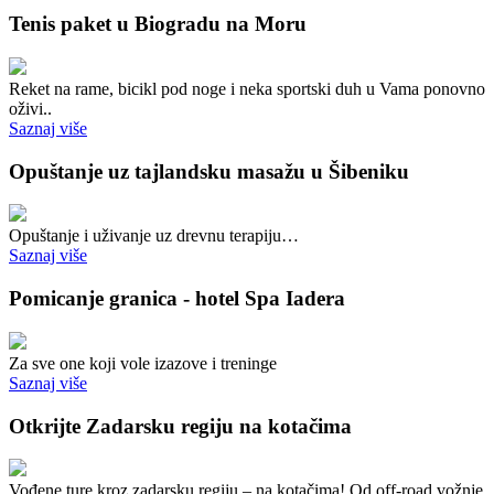
Tenis paket u Biogradu na Moru
Reket na rame, bicikl pod noge i neka sportski duh u Vama ponovno
oživi..
Saznaj više
Opuštanje uz tajlandsku masažu u Šibeniku
Opuštanje i uživanje uz drevnu terapiju…
Saznaj više
Pomicanje granica - hotel Spa Iadera
Za sve one koji vole izazove i treninge
Saznaj više
Otkrijte Zadarsku regiju na kotačima
Vođene ture kroz zadarsku regiju – na kotačima! Od off-road vožnje