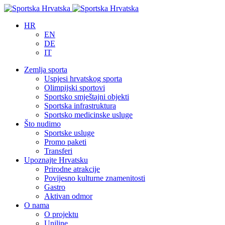
HR
EN
DE
IT
Zemlja sporta
Uspjesi hrvatskog sporta
Olimpijski sportovi
Sportsko smještajni objekti
Sportska infrastruktura
Sportsko medicinske usluge
Što nudimo
Sportske usluge
Promo paketi
Transferi
Upoznajte Hrvatsku
Prirodne atrakcije
Povijesno kulturne znamenitosti
Gastro
Aktivan odmor
O nama
O projektu
Uniline