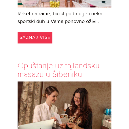
Reket na rame, bicikl pod noge i neka
sportski duh u Vama ponovno oživi..
SAZNAJ VIŠE
Opuštanje uz tajlandsku
masažu u Šibeniku