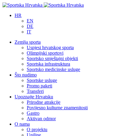
HR
EN
DE
IT
Zemlja sporta
Uspjesi hrvatskog sporta
Olimpijski sportovi
Sportsko smještajni objekti
Sportska infrastruktura
Sportsko medicinske usluge
Što nudimo
Sportske usluge
Promo paketi
Transferi
Upoznajte Hrvatsku
Prirodne atrakcije
Povijesno kulturne znamenitosti
Gastro
Aktivan odmor
O nama
O projektu
Uniline