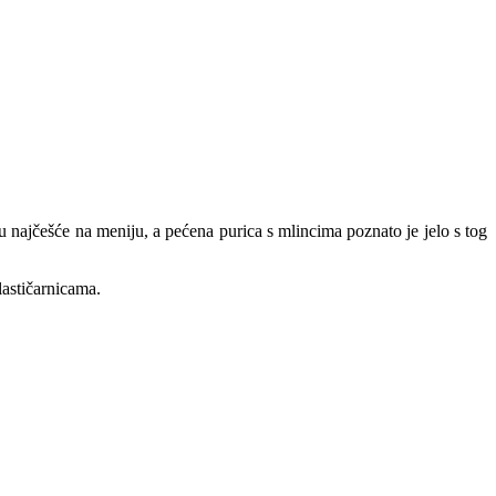
u najčešće na meniju, a pećena purica s mlincima poznato je jelo s tog
lastičarnicama.