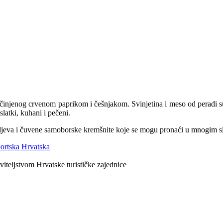
 začinjenog crvenom paprikom i češnjakom. Svinjetina i meso od peradi s
slatki, kuhani i pečeni.
nadjeva i čuvene samoborske kremšnite koje se mogu pronaći u mnogim s
viteljstvom Hrvatske turističke zajednice