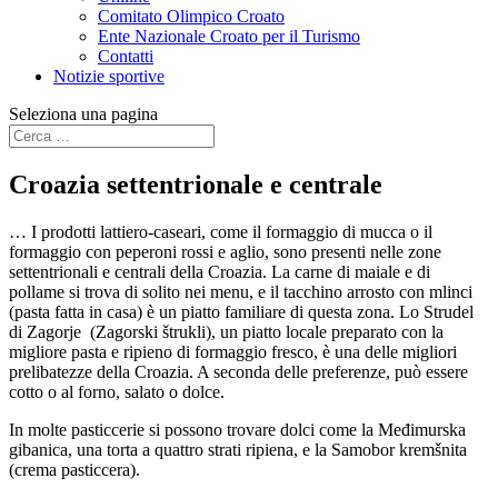
Comitato Olimpico Croato
Ente Nazionale Croato per il Turismo
Contatti
Notizie sportive
Seleziona una pagina
Croazia settentrionale e centrale
… I prodotti lattiero-caseari, come il formaggio di mucca o il
formaggio con peperoni rossi e aglio, sono presenti nelle zone
settentrionali e centrali della Croazia. La carne di maiale e di
pollame si trova di solito nei menu, e il tacchino arrosto con mlinci
(pasta fatta in casa) è un piatto familiare di questa zona. Lo Strudel
di Zagorje (Zagorski štrukli), un piatto locale preparato con la
migliore pasta e ripieno di formaggio fresco, è una delle migliori
prelibatezze della Croazia. A seconda delle preferenze, può essere
cotto o al forno, salato o dolce.
In molte pasticcerie si possono trovare dolci come la Međimurska
gibanica, una torta a quattro strati ripiena, e la Samobor kremšnita
(crema pasticcera).