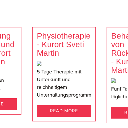
ung
Physiotherapie
Beh
 und
- Kurort Sveti
von
rort
Martin
Rüc
in
- Kur
Mart
5 Tage Therapie mit
Unterkunft und
on
reichhaltigem
.
Fünf Ta
Unterhaltungsprogramm.
täglich
RE
READ MORE
R