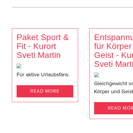
Paket Sport &
Entspann
Fit - Kurort
für Körper
Sveti Martin
Geist - Ku
Sveti Mart
Für aktive Urlaubsfans.
Gleichgewicht v
READ MORE
Körper und Geist
READ MO