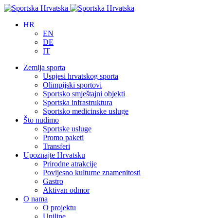
HR
EN
DE
IT
Zemlja sporta
Uspjesi hrvatskog sporta
Olimpijski sportovi
Sportsko smještajni objekti
Sportska infrastruktura
Sportsko medicinske usluge
Što nudimo
Sportske usluge
Promo paketi
Transferi
Upoznajte Hrvatsku
Prirodne atrakcije
Povijesno kulturne znamenitosti
Gastro
Aktivan odmor
O nama
O projektu
Uniline