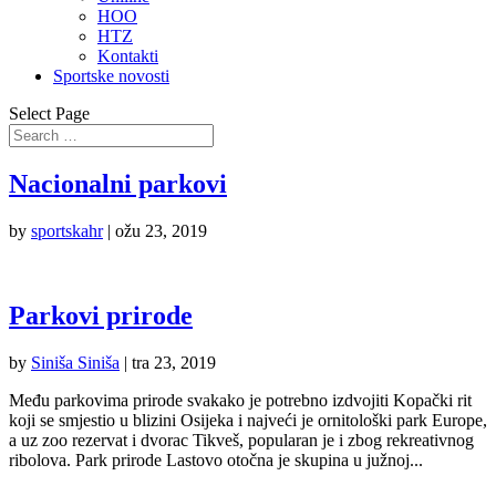
HOO
HTZ
Kontakti
Sportske novosti
Select Page
Nacionalni parkovi
by
sportskahr
|
ožu 23, 2019
Parkovi prirode
by
Siniša Siniša
|
tra 23, 2019
Među parkovima prirode svakako je potrebno izdvojiti Kopački rit
koji se smjestio u blizini Osijeka i najveći je ornitološki park Europe,
a uz zoo rezervat i dvorac Tikveš, popularan je i zbog rekreativnog
ribolova. Park prirode Lastovo otočna je skupina u južnoj...