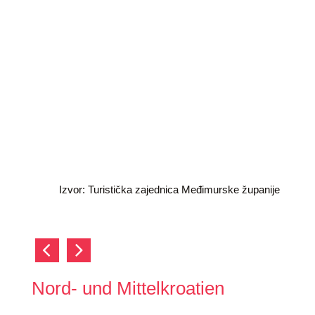
Izvor: Turistička zajednica Međimurske županije
Iz
Nord- und Mittelkroatien