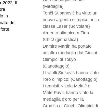
r 2022. Il
(Medaglie)
ore
Tonči Stipanović ha vinto un
do in
nuovo argento olimpico nella
nato del
classe Laser (Scivolare)
forte.
Argento olimpico a Tino
Srbič! (ginnastica)
Damire Martin ha portato
un'altra medaglia dai Giochi
Olimpici di Tokyo
(Canottaggio)
I fratelli Sinković hanno vinto
l'oro olimpico! (Canottaggio)
I tennisti Nikola Mektić e
Mate Pavić hanno vinto la
medaglia d'oro per la
Croazia ai Giochi Olimpici di