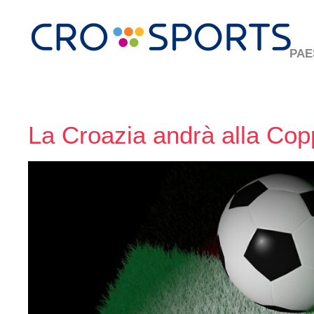
PAE
La Croazia andrà alla Cop