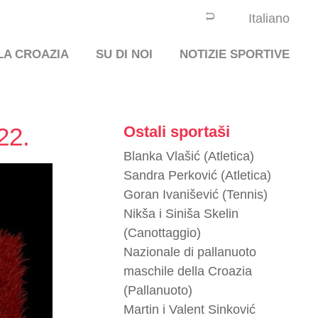
Italiano
LA CROAZIA
SU DI NOI
NOTIZIE SPORTIVE
22.
Ostali sportaši
Blanka Vlašić (Atletica)
Sandra Perković (Atletica)
Goran Ivanišević (Tennis)
Nikša i Siniša Skelin
(Canottaggio)
Nazionale di pallanuoto
maschile della Croazia
(Pallanuoto)
Martin i Valent Sinković