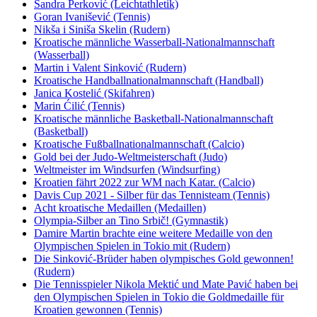
Sandra Perković (Leichtathletik)
Goran Ivanišević (Tennis)
Nikša i Siniša Skelin (Rudern)
Kroatische männliche Wasserball-Nationalmannschaft
(Wasserball)
Martin i Valent Sinković (Rudern)
Kroatische Handballnationalmannschaft (Handball)
Janica Kostelić (Skifahren)
Marin Ćilić (Tennis)
Kroatische männliche Basketball-Nationalmannschaft
(Basketball)
Kroatische Fußballnationalmannschaft (Calcio)
Gold bei der Judo-Weltmeisterschaft (Judo)
Weltmeister im Windsurfen (Windsurfing)
Kroatien fährt 2022 zur WM nach Katar. (Calcio)
Davis Cup 2021 - Silber für das Tennisteam (Tennis)
Acht kroatische Medaillen (Medaillen)
Olympia-Silber an Tino Srbič! (Gymnastik)
Damire Martin brachte eine weitere Medaille von den
Olympischen Spielen in Tokio mit (Rudern)
Die Sinković-Brüder haben olympisches Gold gewonnen!
(Rudern)
Die Tennisspieler Nikola Mektić und Mate Pavić haben bei
den Olympischen Spielen in Tokio die Goldmedaille für
Kroatien gewonnen (Tennis)